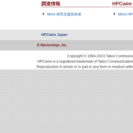
調達情報
HPCwir
More 研究支援技術者
More H
HPCwire Japan
E-Marketings, Inc.
Copyright © 1994-2023 Tabor Communicati
HPCwire is a registered trademark of Tabor Communications, 
Reproduction in whole or in part in any form or medium with