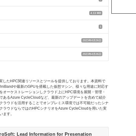
4.13 MB
1
2023年4月26日
2023年4月26日
ureは、充実したHPC関連リソースとツールを提供しております。本資料で
finiBandや最新のGPUを搭載した仮想マシン、様々な用途に対応す
をオーケストレーションしクラウド上にHPC環境を展開・管理・
るAzure CycleCloudなど、最新のアップデートを含めて紹介
クラウドを活用することでオンプレミス環境では不可能だったシナ
ウドならではのHPCシナリオをAzure CycleCloudを用いた実
います。
oSoft: Lead Information for Presenation