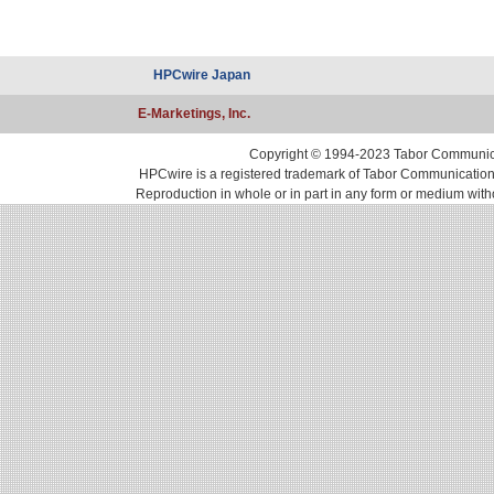
有
HPCwire Japan
E-Marketings, Inc.
Copyright © 1994-2023 Tabor Communicati
HPCwire is a registered trademark of Tabor Communications, 
Reproduction in whole or in part in any form or medium with